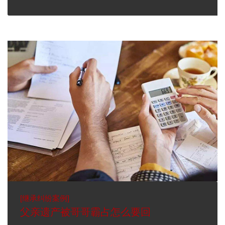
[
继承纠纷案例
]
父亲遗产被哥哥霸占怎么要回